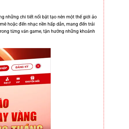
g những chi tiết nổi bật tạo nên một thế giới ảo
u mê hoặc đến nhạc nền hấp dẫn, mang đến trải
 trong từng ván game, tận hưởng những khoảnh