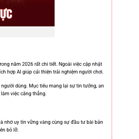
rong năm 2026 rất chi tiết. Ngoài việc cập nhật
ch hợp AI giúp cải thiện trải nghiệm người chơi.
n người dùng. Mục tiêu mang lại sự tin tưởng, an
, làm việc căng thẳng.
à nhờ uy tín vững vàng cùng sự đầu tư bài bản
ên bỏ lỡ.