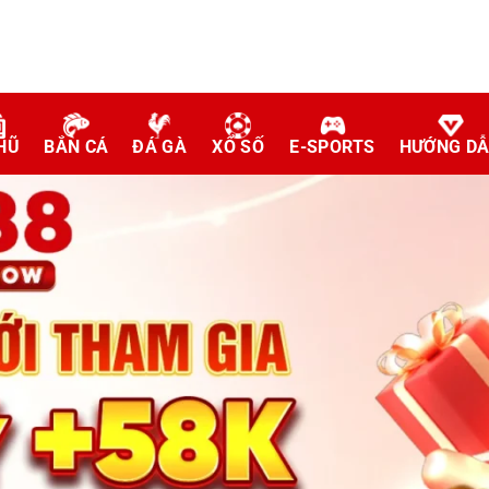
HŨ
BẮN CÁ
ĐÁ GÀ
XỔ SỐ
E-SPORTS
HƯỚNG D