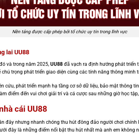
Nền tảng được cấp phép bởi tổ chức uy tín trong lĩnh vực
ng lai UU88
c đó và trong năm 2025,
UU88
đã vạch ra định hướng phát triển t
 chú trọng phát triển giao diện cùng các tính năng thông minh tí
ên cứu, phát triển mạnh hạ tầng cơ sở dữ liệu, bảo mật thông ti
àm điểm đến vui chơi giải trí và cá cược sau những giờ học tập
 nhà cái UU88
ần đây nhưng nhanh chóng thu hút đông đảo người chơi chính l
Dưới đây là những điểm nổi bật thu hút nhất mà anh em không n