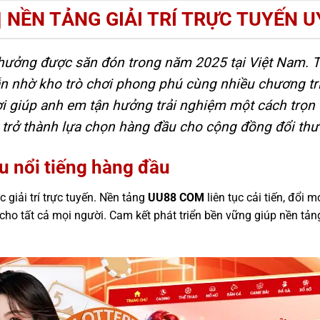
 NỀN TẢNG GIẢI TRÍ TRỰC TUYẾN U
thưởng được săn đón trong năm 2025 tại Việt Nam.
n nhờ kho trò chơi phong phú cùng nhiều chương tr
lợi giúp anh em tận hưởng trải nghiệm một cách trọn 
 trở thành lựa chọn hàng đầu cho cộng đồng đổi thư
u nổi tiếng hàng đầu
 giải trí trực tuyến. Nền tảng
UU88 COM
liên tục cải tiến, đổi
ho tất cả mọi người. Cam kết phát triển bền vững giúp nền tảng