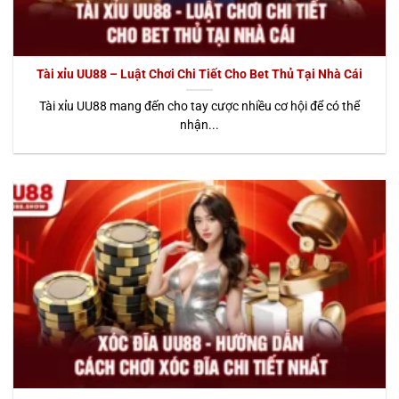
Tài xỉu UU88 – Luật Chơi Chi Tiết Cho Bet Thủ Tại Nhà Cái
Tài xỉu UU88 mang đến cho tay cược nhiều cơ hội để có thể
nhận...