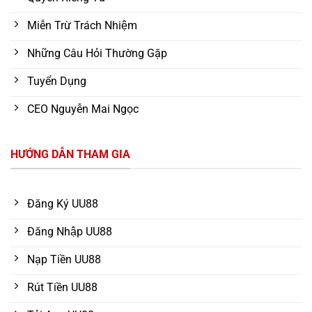
Miễn Trừ Trách Nhiệm
Những Câu Hỏi Thường Gặp
Tuyển Dụng
CEO Nguyễn Mai Ngọc
HƯỚNG DẪN THAM GIA
Đăng Ký UU88
Đăng Nhập UU88
Nạp Tiền UU88
Rút Tiền UU88