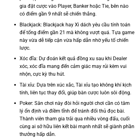
gia đặt cược vào Player, Banker hoặc Tie, bên nào
có điểm gần 9 nhất sẽ chiến thắng.
Blackjack: Blackjack hay Xì dách yêu cầu tính toán
để tổng điểm gần 21 mà không vượt quá. Tựa game
này vừa dễ tiếp cận vừa hấp dẫn nhờ yếu tố chiến
lược.
Xóc đĩa: Dự đoán kết quả đồng xu sau khi Dealer
xóc, xóc đĩa mang đến cảm giác may rủi kèm vui
nhộn, cực kỳ thu hút.
Tài xỉu: Dựa trên xúc xắc, Tài xỉu tạo không khí kịch
tính, liên tục thay đổi, giúp bàn cược luôn sôi động.
Poker: Sân chơi này đòi hỏi người chơi cần có tâm
lý ổn định và điềm tĩnh để tránh đối thủ đọc bài.
Thành viên tham gia trải qua nhiều vòng đấu, cuối
cùng ai sở hữu liên kết bài mạnh nhất sẽ giành phần
thưởng hấp dẫn.