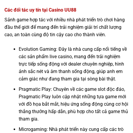
Các đối tác uy tín tại Casino UU88
Sảnh game hợp tác với nhiều nhà phát triển trò chơi hàng
đầu thế giới để mang đến trải nghiệm giải trí chất lượng
cao, an toàn cùng độ tin cậy cao cho thành viên.
Evolution Gaming: Đây là nhà cung cấp nổi tiếng về
các sản phẩm live casino, mang đến trải nghiệm
trực tiếp sống động với dealer chuyên nghiệp, hình
ảnh sắc nét và âm thanh sống động, giúp anh em
cảm giác như đang tham gia tại sòng bài thật.
Pragmatic Play: Chuyên về các game slot độc đáo,
Pragmatic Play luôn cập nhật những tựa game mới
với đồ họa bắt mắt, hiệu ứng sống động cùng cơ hội
thắng thưởng hấp dẫn, phù hợp cho tất cả game thủ
tham gia.
Microgaming: Nhà phát triển này cung cấp các trò