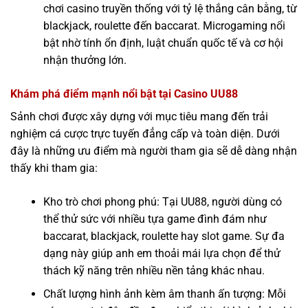
chơi casino truyền thống với tỷ lệ thắng cân bằng, từ
blackjack, roulette đến baccarat. Microgaming nổi
bật nhờ tính ổn định, luật chuẩn quốc tế và cơ hội
nhận thưởng lớn.
Khám phá điểm mạnh nổi bật tại Casino UU88
Sảnh chơi được xây dựng với mục tiêu mang đến trải
nghiệm cá cược trực tuyến đẳng cấp và toàn diện. Dưới
đây là những ưu điểm mà người tham gia sẽ dễ dàng nhận
thấy khi tham gia:
Kho trò chơi phong phú: Tại UU88, người dùng có
thể thử sức với nhiều tựa game đình đám như
baccarat, blackjack, roulette hay slot game. Sự đa
dạng này giúp anh em thoải mái lựa chọn để thử
thách kỹ năng trên nhiều nền tảng khác nhau.
Chất lượng hình ảnh kèm âm thanh ấn tượng: Mỗi