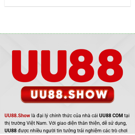
UU88.Show
là đại lý chính thức của nhà cái
UU88 COM
tại
thị trường Việt Nam. Với giao diện thân thiện, dễ sử dụng,
UU88
được nhiều người tin tưởng trải nghiệm các trò chơi