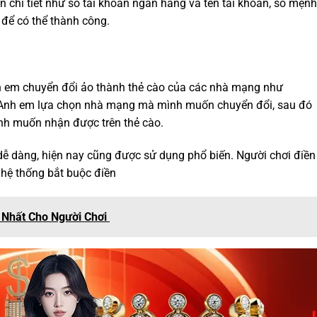
in chi tiết như số tài khoản ngân hàng và tên tài khoản, số mệnh
 để có thể thành công.
h em chuyển đổi ảo thành thẻ cào của các nhà mạng như
e. Anh em lựa chọn nhà mạng mà mình muốn chuyển đổi, sau đó
nh muốn nhận được trên thẻ cào.
 dễ dàng, hiện nay cũng được sử dụng phổ biến. Người chơi điền
hệ thống bắt buộc điền
 Nhất Cho Người Chơi