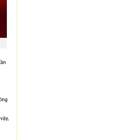
lần
hóng
vậy,