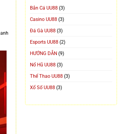
–
Hội
Bắn Cá UU88
(3)
Bí
Thắng
Quyết
Lớn
Casino UU88
(3)
Tăng
Cơ
Hội
Đá Gà UU88
(3)
 anh
Thắng
Lớn
Esports UU88
(2)
HƯỚNG DẪN
(9)
Nổ Hũ UU88
(3)
Thể Thao UU88
(3)
Xổ Số UU88
(3)