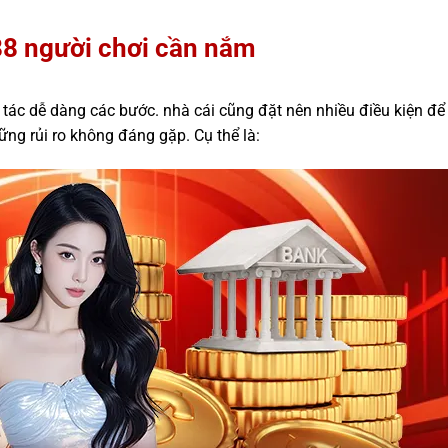
88 người chơi cần nắm
o tác dễ dàng các bước. nhà cái cũng đặt nên nhiều điều kiện để
ững rủi ro không đáng gặp. Cụ thể là: