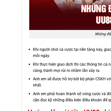
Những điề
Khi người chơi cá cược tại nền tảng này, gia
mỗi ngày.
Khi thực hiện giao dịch thì các thông tin cá
càng, tránh mọi rủi ro nhầm lẫn xảy ra.
Anh em sẽ được hỗ trợ bởi bộ phận CSKH với
nhất.
Anh em phải hoàn thành số vòng cược và điều
cần đọc kỹ những điều kiện điều khoản để q