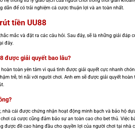
hờ hệ thống xử lý giao dịch của người chơi trong thời gian khoản
 dẫn để có trải nghiệm cá cược thuận lợi và an toàn nhất.
rút tiền UU88
thắc mắc và đặt ra các câu hỏi. Sau đây, sẽ là những giải đáp 
ại đây.
88 được giải quyết bao lâu?
em hoàn toàn yên tâm vì quá tình được giải quyết cực nhanh chón
chậm trễ, trì nãi với người chơi. Anh em sẽ được giải quyết hoàn 
út.
hông?
ây, nhà cái được chứng nhận hoạt động minh bạch và bảo hộ dự
 chơi cá cược cũng đảm bảo sự an toàn cao cho bet thủ. Việc b
ũng được đề cao hàng đầu cho quyền lợi của người chơi tại nhà c