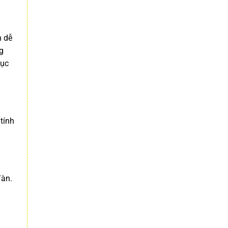
n dễ
g
mục
tính
đàn.