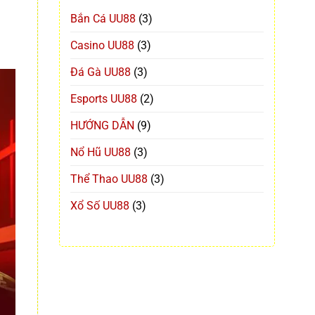
–
Hội
Bắn Cá UU88
(3)
Bí
Thắng
Quyết
Lớn
Casino UU88
(3)
Tăng
Cơ
Hội
Đá Gà UU88
(3)
Thắng
Lớn
Esports UU88
(2)
HƯỚNG DẪN
(9)
Nổ Hũ UU88
(3)
Thể Thao UU88
(3)
Xổ Số UU88
(3)