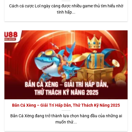
Cách cá cược Lol ngày càng được nhiều game thủ tìm hiểu nhờ
tính hấp...
Bắn Cá Xèng – Giải Trí Hấp Dẫn, Thử Thách Kỹ Năng 2025
Bắn Cá Xèng đang trở thành lựa chọn hàng đầu của những ai
muốn thử...