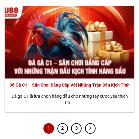
Đá Gà C1 – Sân Chơi Đẳng Cấp Với Những Trận Đấu Kịch Tính
Đá gà C1 là lựa chọn hàng đầu cho những tay cược yêu thích
bộ...
1
2
3