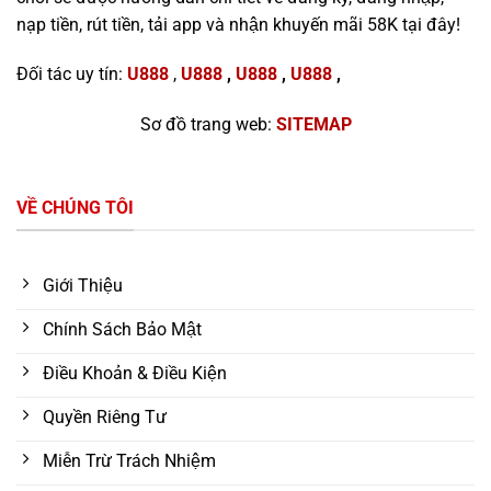
nạp tiền, rút tiền, tải app và nhận khuyến mãi 58K tại đây!
Đối tác uy tín:
U888
,
U888
,
U888
,
U888
,
Sơ đồ trang web:
SITEMAP
VỀ CHÚNG TÔI
Giới Thiệu
Chính Sách Bảo Mật
Điều Khoản & Điều Kiện
Quyền Riêng Tư
Miễn Trừ Trách Nhiệm